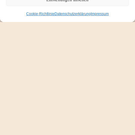
Cookie-Richtlinie
Datenschutzerklärung
Impressum
Auf dieser Seite möchte ich einen Einblick
geben in meine Entwicklung hin zum
Sänger und wie mein Leben dadurch, bis
heute, beeinflusst wird.Wenn ich hier von
meiner Entwicklung schreibe, muß ich all
die Menschen erwähnen, die mich auf
diesem Weg begleitet und geprägt haben.
Es verhält sich hierbei, wie in einem
Mosaik und jede Person…
19. Mai 2024
Impressum
Datenschutzerklärung